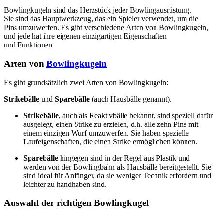
Bowling
kugeln sind das
Herzstück jeder
Bowlingausrüstung.
Sie
sind das Haupt
werkzeug, das
ein Spieler verwendet
, um die
Pins
umzuwerfen. Es
gibt verschiedene
Arten von Bowling
kugeln,
und jede
hat ihre eigenen
einzigartigen Eig
enschaften
und
Funktionen.
Arten von
Bowlingkugeln
Es gibt grundsätzlich zwei Arten von Bowlingkugeln:
Strikebälle
und
Sparebälle
(auch Hausbälle genannt).
Strikebälle
, auch als Reaktivbälle bekannt, sind speziell dafür
ausgelegt, einen Strike zu erzielen, d.h. alle zehn Pins mit
einem einzigen Wurf umzuwerfen. Sie haben spezielle
Laufeigenschaften, die einen Strike ermöglichen können.
Sparebälle
hingegen sind in der Regel aus Plastik und
werden von der Bowlingbahn als Hausbälle bereitgestellt. Sie
sind ideal für Anfänger, da sie weniger Technik erfordern und
leichter zu handhaben sind.
Auswahl der richtigen Bowlingkugel