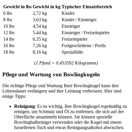
Gewicht in lbs
Gewicht in kg
Typischer Einsatzbereich
6 lbs
2,72 kg
Kinder
8 lbs
3,63 kg
Kinder / Einsteiger
10 lbs
4,54 kg
Einsteiger
12 lbs
5,44 kg
Einsteiger / Freizeitspieler
14 lbs
6,35 kg
Freizeitspieler
16 lbs
7,26 kg
Fortgeschrittene / Profis
18 lbs
8,16 kg
Spezialfälle
(1 Pfund = 0,453592 Kilogramm)
Pflege und Wartung von Bowlingkugeln
Die richtige Pflege und Wartung Ihrer Bowlingkugel kann ihre
Lebensdauer verlängern und ihre Leistung verbessern. Hier sind
einige Tipps:
Reinigung
: Es ist wichtig, Ihre Bowlingkugel regelmäßig zu
reinigen, um Schmutz und Öl zu entfernen, die sich auf der
Oberfläche ansammeln können. Sie können spezielle
Bowlingballreiniger verwenden oder die Kugel mit einem
fusselfreien Tuch und etwas Reinigungsalkohol abwischen.