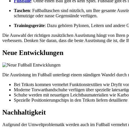
Fußbälle
: Ohne einen Ball gibt es kein Spiel. Fußbälle gibt e
Taschen
: Fußballtaschen sind nützlich, um Ihre gesamte Ausrü
schmutzige oder nasse Gegenstände verfügen.
Trainingsgeräte
: Dazu gehören Pylonen, Leitern und andere G
Die Auswahl der richtigen zusätzlichen Ausrüstung hängt von Ihren pe
verbessern. Denken Sie daran, dass die beste Ausrüstung die ist, die I
Neue Entwicklungen
Die Ausrüstung im Fußball unterliegt einem ständigen Wandel durch 
Bei Trikots kommen vermehrt Funktionstextilien wie Dryfit vo
Moderne Torwarthandschuhe verfügen über spezielle latexartig
Schuhe werden mit neuartigen Leichtbaumaterialien wie Karbon
Spezielle Positionierungschips in den Trikots liefern detaillierte
Nachhaltigkeit
Aufgrund der Umweltproblematik werden auch im Fußball vermehrt na