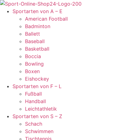
Zum
Inhalt
Sportarten von A – E
springen
American Football
Badminton
Ballett
Baseball
Basketball
Boccia
Bowling
Boxen
Eishockey
Sportarten von F – L
Fußball
Handball
Leichtathletik
Sportarten von S – Z
Schach
Schwimmen
Tischtennis